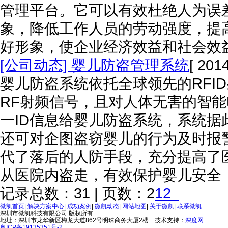
管理平台。它可以有效杜绝人为误
象，降低工作人员的劳动强度，提
好形象，使企业经济效益和社会效
[公司动态] 婴儿防盗管理系统
[ 201
婴儿防盗系统依托全球领先的RFI
RF射频信号，且对人体无害的智
一ID信息给婴儿防盗系统，系统
还可对企图盗窃婴儿的行为及时报
代了落后的人防手段，充分提高了
从医院内盗走，有效保护婴儿安全
记录总数：31 | 页数：2
1
2
微凯首页
|
解决方案中心
|
成功案例
|
微凯动态
|
网站地图
|
关于微凯
|
联系微凯
深圳市微凯科技有限公司 版权所有
地址：深圳市龙华新区梅龙大道862号明珠商务大厦2楼 技术支持：
深度网
粤ICP备19135351号-2