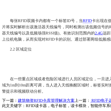
每张RFID双频卡内都有一个标签ID号，当
RFID
卡出现在
片将实时解析出该激活器天线编号，同时检测出该低频信号的R
器天线编号以及低频场强RSSI值)。有效识别范围内的
2.4G
远距
上位机电脑，从而实现对RFID卡的识别。通过部署两组低频
2.2 区域定位
在一些重点区域或者危险区域进行人员区域定位，一旦进入
域为1m到10m距离可调，当人进入天线唤醒区域时，标签实时
警提示和视频联动分析。
下一篇：
建筑物资RFID仓库管理解决方案
上一篇：
RFID电
此文关键字：
RFID读卡器，电子标签，读卡模块，智能停车