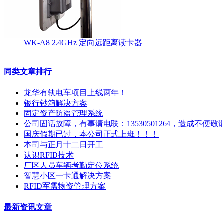
WK-A8 2.4GHz 定向远距离读卡器
同类文章排行
龙华有轨电车项目上线两年！
银行钞箱解决方案
固定资产防盗管理系统
公司固话故障，有事请电联：13530501264，造成不
国庆假期已过，本公司正式上班！！！
本司与正月十二日开工
认识RFID技术
厂区人员车辆考勤定位系统
智慧小区一卡通解决方案
RFID军需物资管理方案
最新资讯文章