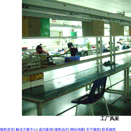
工厂风采
微凯首页
|
解决方案中心
|
成功案例
|
微凯动态
|
网站地图
|
关于微凯
|
联系微凯